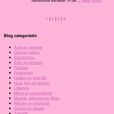
liefdevolle karakter. In de ...
Meer lezen
1
2
3
4
Blog categorieën
Auto en vervoer
Dier en natuur
Electronica
Eten en drinken
Fashion
Financieel
Hobby en vrije tijd
Huis, tuin en wonen
Lifestyle
Mens en gezondheid
Muziek, televisie en films
Reizen en recreatie
School en studie
Zakelijk