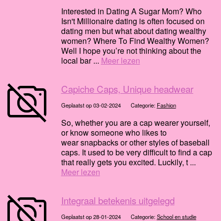
Interested in Dating A Sugar Mom? Who
Isn't Millionaire dating is often focused on
dating men but what about dating wealthy
women? Where To Find Wealthy Women?
Well I hope you’re not thinking about the
local bar ...
Meer lezen
Capiche Caps, Unique headwear
Geplaatst op 03-02-2024
Categorie:
Fashion
So, whether you are a cap wearer yourself,
or know someone who likes to
wear snapbacks or other styles of baseball
caps. It used to be very difficult to find a cap
that really gets you excited. Luckily, t ...
Meer lezen
Integraal betekenis uitgelegd
Geplaatst op 28-01-2024
Categorie:
School en studie