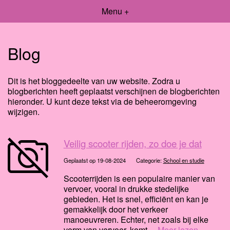
Menu +
Blog
Dit is het bloggedeelte van uw website. Zodra u
blogberichten heeft geplaatst verschijnen de blogberichten
hieronder. U kunt deze tekst via de beheeromgeving
wijzigen.
Veilig scooter rijden, zo doe je dat
Geplaatst op 19-08-2024
Categorie:
School en studie
Scooterrijden is een populaire manier van
vervoer, vooral in drukke stedelijke
gebieden. Het is snel, efficiënt en kan je
gemakkelijk door het verkeer
manoeuvreren. Echter, net zoals bij elke
vorm van vervoer, komt ...
Meer lezen