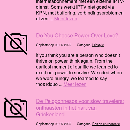
internetabonnement met een externe IPTV-
dienst. Soms werkt IPTV niet goed via
KPN, met buffering, verbindingsproblemen
of zen ...
Meer lezen
Do You Choose Power Over Love?
Geplaatst op 09-06-2025
Categorie:
Lifestyle
If you think you are a person who doesn’t
thrive on power, think again. From the
earliest moment of our life we learned to
exert our power to survive. We cried when
we were hungry, we learned to say
“no&rdquo ...
Meer lezen
De Peloponnesos voor slow travelers:
onthaasten in het hart van
Griekenland
Geplaatst op 06-05-2025
Categorie:
Reizen en recreatie