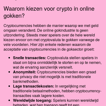
Waarom kiezen voor crypto in online
gokken?
Cryptocurrencies hebben de manier waarop we met geld
omgaan veranderd. De online gokindustrie is geen
uitzondering. Steeds meer spelers over de hele wereld
kiezen ervoor om met cryptovaluta te gokken vanwege de
vele voordelen. Hier zijn enkele redenen waarom de
acceptatie van cryptocurrencies in de goksector groeit:
Snelle transacties:
Cryptovaluta stellen spelers in
staat om bijna onmiddellijk te storten en op te nemen,
wat de ervaring aanzienlijk versnelt.
Anonymiteit:
Cryptocurrencies bieden een graad
van privacy die niet mogelijk is met traditionele
bankmethoden.
Lage transactiekosten:
In vergelijking met
traditionele betaalmethoden, hebben cryptocurrency-
transacties vaak lagere kosten.
Wereldwijde toegang:
Spelers kunnen wereldwijd
betreden, wat hen toegang geeft tot een