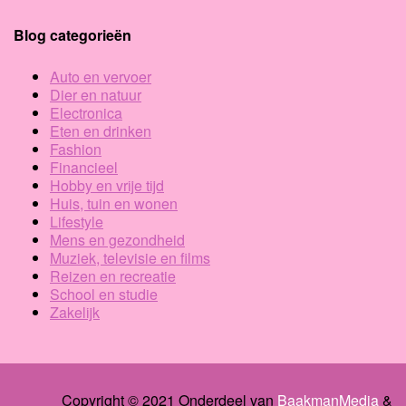
Blog categorieën
Auto en vervoer
Dier en natuur
Electronica
Eten en drinken
Fashion
Financieel
Hobby en vrije tijd
Huis, tuin en wonen
Lifestyle
Mens en gezondheid
Muziek, televisie en films
Reizen en recreatie
School en studie
Zakelijk
Copyright © 2021 Onderdeel van
BaakmanMedia
&