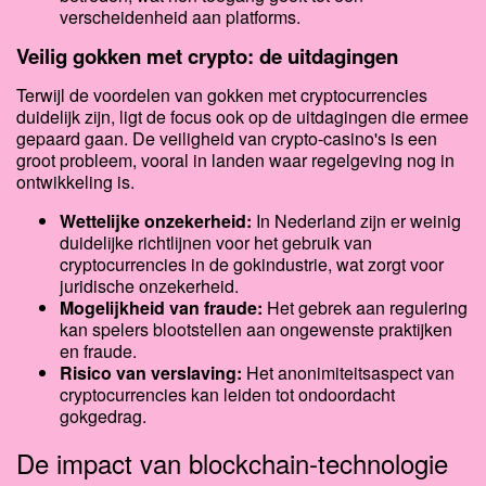
verscheidenheid aan platforms.
Veilig gokken met crypto: de uitdagingen
Terwijl de voordelen van gokken met cryptocurrencies
duidelijk zijn, ligt de focus ook op de uitdagingen die ermee
gepaard gaan. De veiligheid van crypto-casino's is een
groot probleem, vooral in landen waar regelgeving nog in
ontwikkeling is.
Wettelijke onzekerheid:
In Nederland zijn er weinig
duidelijke richtlijnen voor het gebruik van
cryptocurrencies in de gokindustrie, wat zorgt voor
juridische onzekerheid.
Mogelijkheid van fraude:
Het gebrek aan regulering
kan spelers blootstellen aan ongewenste praktijken
en fraude.
Risico van verslaving:
Het anonimiteitsaspect van
cryptocurrencies kan leiden tot ondoordacht
gokgedrag.
De impact van blockchain-technologie