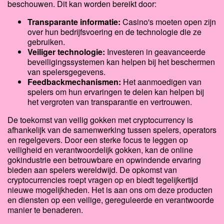
beschouwen. Dit kan worden bereikt door:
Transparante informatie:
Casino's moeten open zijn
over hun bedrijfsvoering en de technologie die ze
gebruiken.
Veiliger technologie:
Investeren in geavanceerde
beveiligingssystemen kan helpen bij het beschermen
van spelersgegevens.
Feedbackmechanismen:
Het aanmoedigen van
spelers om hun ervaringen te delen kan helpen bij
het vergroten van transparantie en vertrouwen.
De toekomst van veilig gokken met cryptocurrency is
afhankelijk van de samenwerking tussen spelers, operators
en regelgevers. Door een sterke focus te leggen op
veiligheid en verantwoordelijk gokken, kan de online
gokindustrie een betrouwbare en opwindende ervaring
bieden aan spelers wereldwijd. De opkomst van
cryptocurrencies roept vragen op en biedt tegelijkertijd
nieuwe mogelijkheden. Het is aan ons om deze producten
en diensten op een veilige, gereguleerde en verantwoorde
manier te benaderen.