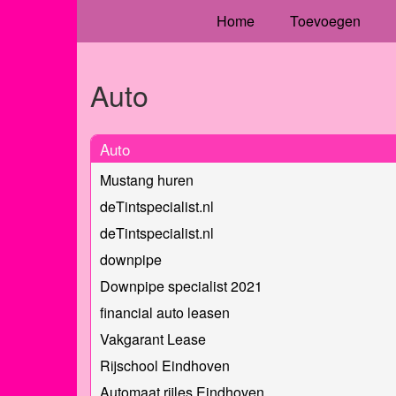
Home
Toevoegen
Auto
Auto
Mustang huren
deTintspecialist.nl
deTintspecialist.nl
downpipe
Downpipe specialist 2021
financial auto leasen
Vakgarant Lease
Rijschool Eindhoven
Automaat rijles Eindhoven