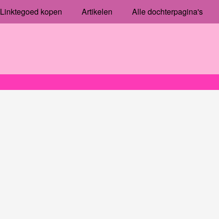
Linktegoed kopen
Artikelen
Alle dochterpagina's